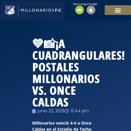
Descarga la App
EQUIPO MASCULI
EQUIPO FEMENINO
MFC SOSTENIBL
💙📸¡A
CUADRANGULARES!
POSTALES
MILLONARIOS
VS. ONCE
CALDAS
junio 22, 2025
12:44 pm
Millonarios venció 4-0 a Once
Caldas en el Estadio de Techo
,