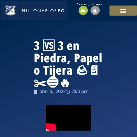
Descarga la App
EQUIPO MASCULI
EQUIPO FEMENINO
MFC SOSTENIBL
3 🆚 3 en
Piedra, Papel
o Tijera 🪨📄
✂️🔵🔥
abril 16, 2023
2:50 pm