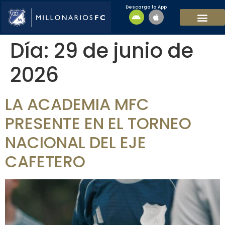
Descarga la App
EQUIPO MASCULI
EQUIPO FEMENINO
MFC SOSTENIBL
Día:
29 de junio de
2026
LA ACADEMIA MFC
PRESENTE EN EL TORNEO
NACIONAL DEL EJE
CAFETERO