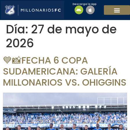
Descarga la App
EQUIPO MASCULI
EQUIPO FEMENINO
MFC SOSTENIBL
Día:
27 de mayo de
2026
💙📸FECHA 6 COPA
SUDAMERICANA: GALERÍA
MILLONARIOS VS. OHIGGINS