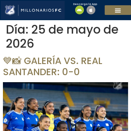
Descarga la App
EQUIPO MASCULI
EQUIPO FEMENINO
MFC SOSTENIBL
Día:
25 de mayo de
2026
💙📸 GALERÍA VS. REAL
SANTANDER: 0-0