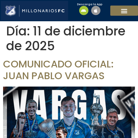
Descarga la App
EQUIPO MASCULI
EQUIPO FEMENINO
MFC SOSTENIBL
Día:
11 de diciembre
de 2025
COMUNICADO OFICIAL:
JUAN PABLO VARGAS