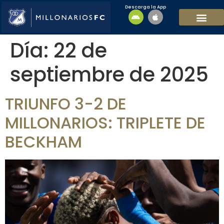
Descarga la App
EQUIPO MASCULI
EQUIPO FEMENINO
MFC SOSTENIBL
Día:
22 de
septiembre de 2025
TRIUNFO 3-2 DE
MILLONARIOS: TRIPLETE DE
BECKHAM