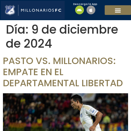
Descarga la App
EQUIPO MASCULI
EQUIPO FEMENINO
MFC SOSTENIBL
Día:
9 de diciembre
de 2024
PASTO VS. MILLONARIOS:
EMPATE EN EL
DEPARTAMENTAL LIBERTAD