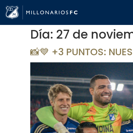
Día:
27 de novie
📸💙 +3 PUNTOS: NUE