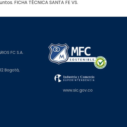
 puntos. FICHA TÉCNICA SANTA FE VS.
L
RIOS FC S.A.
02 Bogotá,
www.sic.gov.co