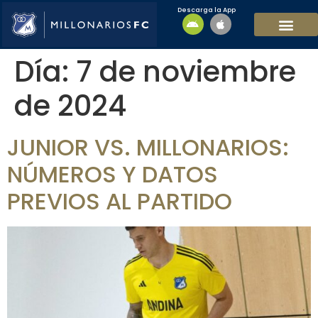
Descarga la App
EQUIPO MASCULI
EQUIPO FEMENINO
MFC SOSTENIBL
Día:
7 de noviembre
de 2024
JUNIOR VS. MILLONARIOS:
NÚMEROS Y DATOS
PREVIOS AL PARTIDO