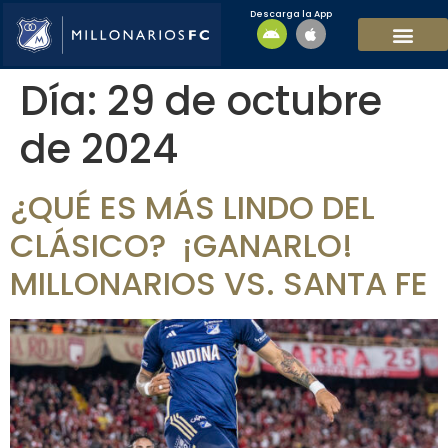
Descarga la App
EQUIPO MASCULI
EQUIPO FEMENINO
MFC SOSTENIBL
Día:
29 de octubre
de 2024
¿QUÉ ES MÁS LINDO DEL
CLÁSICO? ¡GANARLO!
MILLONARIOS VS. SANTA FE