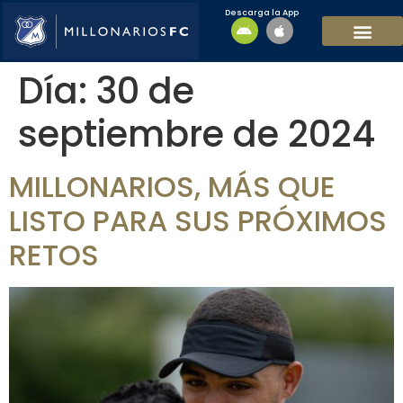
Descarga la App
EQUIPO MASCULI
EQUIPO FEMENINO
MFC SOSTENIBL
Día:
30 de
septiembre de 2024
MILLONARIOS, MÁS QUE
LISTO PARA SUS PRÓXIMOS
RETOS