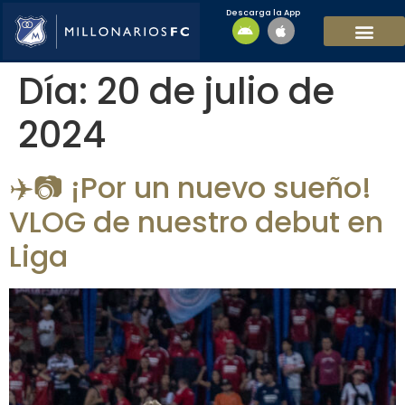
Descarga la App
EQUIPO MASCULI
EQUIPO FEMENINO
MFC SOSTENIBL
Día:
20 de julio de
2024
✈️📷 ¡Por un nuevo sueño!
VLOG de nuestro debut en
Liga