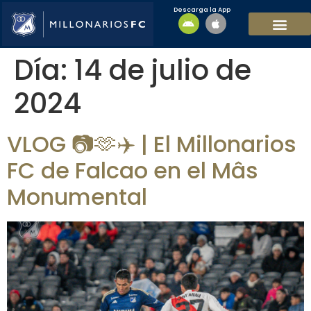
Descarga la App
EQUIPO MASCULI
EQUIPO FEMENINO
MFC SOSTENIBL
Día:
14 de julio de
2024
VLOG 📷🫶✈️ | El Millonarios
FC de Falcao en el Mâs
Monumental