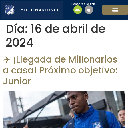
Descarga la App
EQUIPO MASCULI
EQUIPO FEMENINO
MFC SOSTENIBL
Día:
16 de abril de
2024
✈️ ¡Llegada de Millonarios
a casa! Próximo objetivo:
Junior