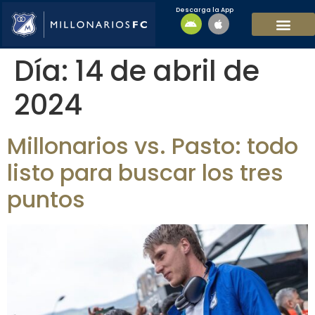
Descarga la App
EQUIPO MASCULI
EQUIPO FEMENINO
MFC SOSTENIBL
Día:
14 de abril de
2024
Millonarios vs. Pasto: todo
listo para buscar los tres
puntos