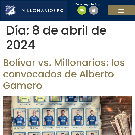
Descarga la App
EQUIPO MASCULI
EQUIPO FEMENINO
MFC SOSTENIBL
Día:
8 de abril de
2024
Bolívar vs. Millonarios: los
convocados de Alberto
Gamero