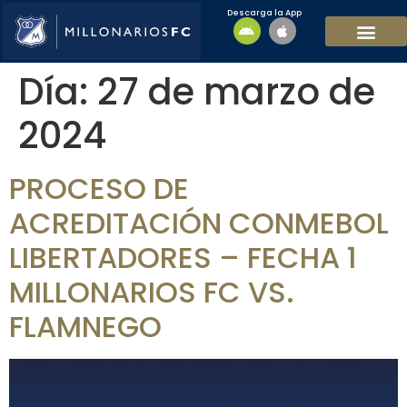
Descarga la App
EQUIPO MASCULI
EQUIPO FEMENINO
MFC SOSTENIBL
Día:
27 de marzo de
2024
PROCESO DE
ACREDITACIÓN CONMEBOL
LIBERTADORES – FECHA 1
MILLONARIOS FC VS.
FLAMNEGO