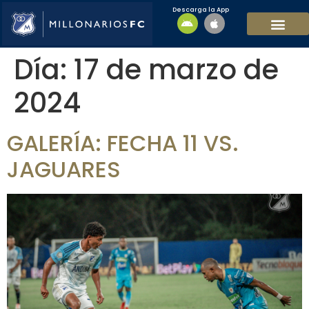
Descarga la App
EQUIPO MASCULI
EQUIPO FEMENINO
MFC SOSTENIBL
Día:
17 de marzo de
2024
GALERÍA: FECHA 11 VS.
JAGUARES