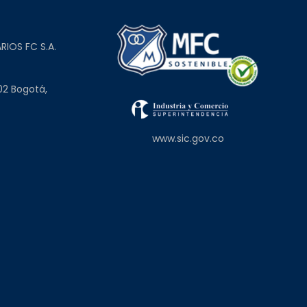
L
RIOS FC S.A.
02 Bogotá,
www.sic.gov.co