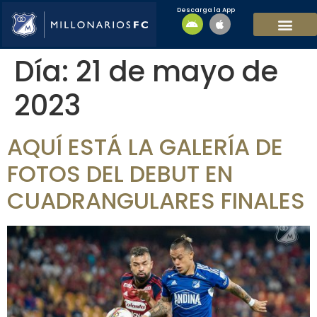
Descarga la App
EQUIPO MASCULI
EQUIPO FEMENINO
MFC SOSTENIBL
Día:
21 de mayo de
2023
AQUÍ ESTÁ LA GALERÍA DE
FOTOS DEL DEBUT EN
CUADRANGULARES FINALES