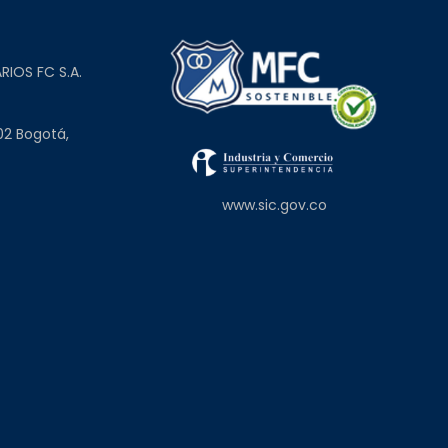
L
RIOS FC S.A.
02 Bogotá,
www.sic.gov.co