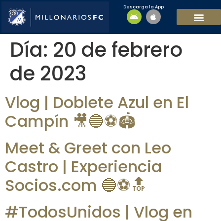
Descarga la App
EQUIPO MASCULI
EQUIPO FEMENINO
MFC SOSTENIBL
Día:
20 de febrero
de 2023
Vlog | Doblete Azul en El
Campín 🎥🔵⚽️🏟️
Meet & Greet con Leo
Castro | Experiencia
Socios.com 🔵⚽🔝
#TodosUnidos | Vlog en