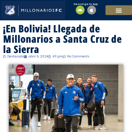
Descarga la App
EQUIPO MASCULI
EQUIPO FEMENINO
MFC SOSTENIBL
¡En Bolivia! Llegada de
Millonarios a Santa Cruz de
la Sierra
Destacada
abril 9, 2024
4:11 pm
No Comments