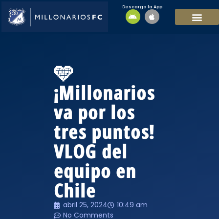
Descarga la App
EQUIPO MASCULI
EQUIPO FEMENINO
MFC SOSTENIBL
🩵
¡Millonarios
va por los
tres puntos!
VLOG del
equipo en
Chile
abril 25, 2024
10:49 am
No Comments