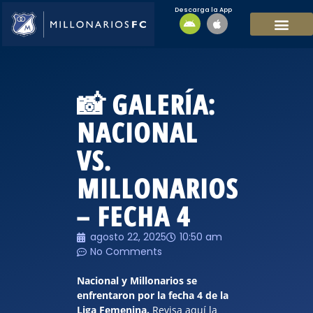
Descarga la App
EQUIPO MASCULI
EQUIPO FEMENINO
MFC SOSTENIBL
📸 GALERÍA:
NACIONAL
VS.
MILLONARIOS
– FECHA 4
agosto 22, 2025
10:50 am
No Comments
Nacional y Millonarios se
enfrentaron por la fecha 4 de la
Liga Femenina.
Revisa aquí la