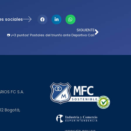
es sociales
SIGUIENTE
📷 ¡+3 puntos! Postales del triunfo ante Deportivo Cali
L
RIOS FC S.A.
02 Bogotá,
www.sic.gov.co