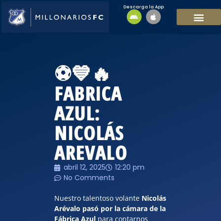
Descarga la App
EQUIPO MASCULI
EQUIPO FEMENINO
MFC SOSTENIBL
⚽️💙🔥
FABRICA
AZUL:
NICOLÁS
AREVALO
abril 12, 2025
12:20 pm
No Comments
Nuestro talentoso volante
Nicolás
Arévalo pasó por la cámara de la
Fábrica Azul
para contarnos