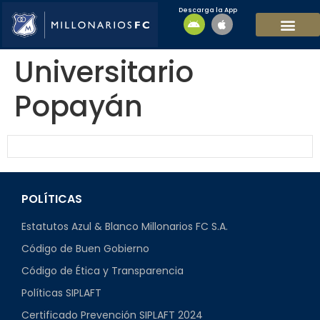
Descarga la App
EQUIPO MASCULI
EQUIPO FEMENINO
MFC SOSTENIBL
Universitario
Popayán
POLÍTICAS
Estatutos Azul & Blanco Millonarios FC S.A.
Código de Buen Gobierno
Código de Ética y Transparencia
Políticas SIPLAFT
Certificado Prevención SIPLAFT 2024