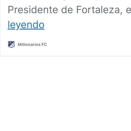
Presidente de Fortaleza,
RICARDO,
leyendo
EL
‘GATO’
PÉREZ,
Millonarios FC
NUEVO
DIRECTOR
DEPORTIVO
DE
MILLONARIOS
FC